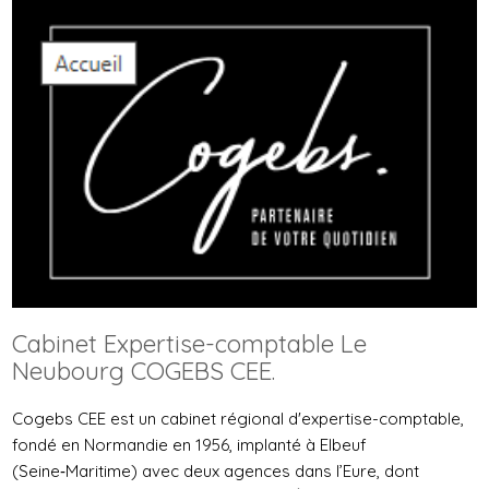
Cabinet Expertise-comptable Le
Neubourg COGEBS CEE.
Cogebs CEE est un cabinet régional d'expertise-comptable,
fondé en Normandie en 1956, implanté à Elbeuf
(Seine‑Maritime) avec deux agences dans l’Eure, dont