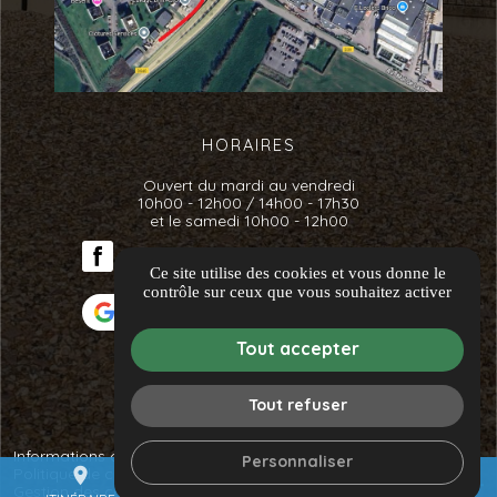
HORAIRES
Ouvert du mardi au vendredi
10h00 - 12h00 / 14h00 - 17h30
et le samedi 10h00 - 12h00
Ce site utilise des cookies et vous donne le
contrôle sur ceux que vous souhaitez activer
Avis clients
Tout accepter
Tout refuser
Informations complémentaires
Mentions légales
Personnaliser
Politique de confidentialité
place
Guide local
mail
call
Gestion des cookies